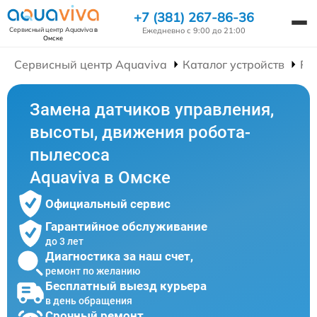
+7 (381) 267-86-36
Ежедневно с 9:00 до 21:00
Сервисный центр Aquaviva
в
Омске
Сервисный центр Aquaviva
Каталог устройств
Ре
Замена датчиков управления,
высоты, движения робота-
пылесоса
Aquaviva в Омске
Официальный сервис
Гарантийное обслуживание
до 3 лет
Диагностика за наш счет,
ремонт по желанию
Бесплатный выезд курьера
в день обращения
Срочный ремонт