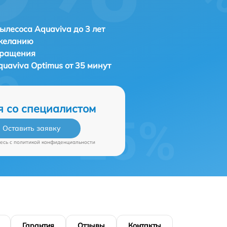
ылесоса Aquaviva до 3 лет
 желанию
бращения
quaviva Optimus от 35 минут
я со специалистом
Оставить заявку
есь c
политикой конфиденциальности
Гарантия
Отзывы
Контакты