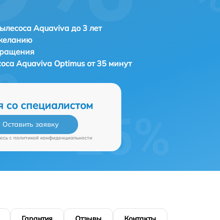
ылесоса Aquaviva до 3 лет
 желанию
бращения
соса
Aquaviva Optimus от 35 минут
я со специалистом
Оставить заявку
есь c
политикой конфиденциальности
Гарантия
Отзывы
Контакты