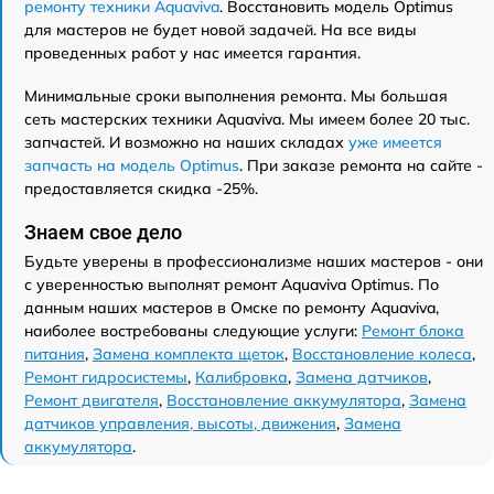
ремонту техники Aquaviva
. Восстановить модель Optimus
для мастеров не будет новой задачей. На все виды
проведенных работ у нас имеется гарантия.
Минимальные сроки выполнения ремонта. Мы большая
сеть мастерских техники Aquaviva. Мы имеем более 20 тыс.
запчастей. И возможно на наших складах
уже имеется
запчасть на модель Optimus
. При заказе ремонта на сайте -
предоставляется скидка -25%.
Знаем свое дело
Будьте уверены в профессионализме наших мастеров - они
с уверенностью выполнят ремонт Aquaviva Optimus. По
данным наших мастеров в Омске по ремонту Aquaviva,
наиболее востребованы следующие услуги:
Ремонт блока
питания
,
Замена комплекта щеток
,
Восстановление колеса
,
Ремонт гидросистемы
,
Калибровка
,
Замена датчиков
,
Ремонт двигателя
,
Восстановление аккумулятора
,
Замена
датчиков управления, высоты, движения
,
Замена
аккумулятора
.