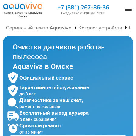
+7 (381) 267-86-36
Ежедневно с 9:00 до 21:00
Сервисный центр Aquaviva
в
Омске
Сервисный центр Aquaviva
Каталог устройств
Ре
Очистка датчиков робота-
пылесоса
Aquaviva в Омске
Официальный сервис
Гарантийное обслуживание
до 3 лет
Диагностика за наш счет,
ремонт по желанию
Бесплатный выезд курьера
в день обращения
Срочный ремонт
от 35 минут