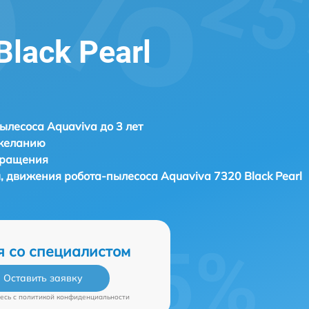
Black Pearl
ылесоса Aquaviva до 3 лет
 желанию
бращения
ы, движения робота-пылесоса
Aquaviva 7320 Black Pearl
я со специалистом
Оставить заявку
есь c
политикой конфиденциальности