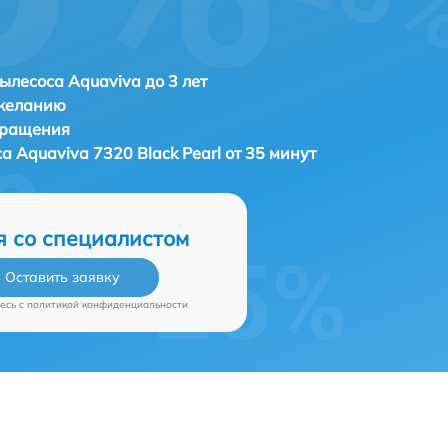
ылесоса Aquaviva до 3 лет
 желанию
бращения
са
Aquaviva 7320 Black Pearl от 35 минут
я со специалистом
Оставить заявку
есь c
политикой конфиденциальности