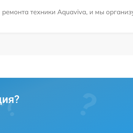
емонта техники Aquaviva, и мы организу
ция?