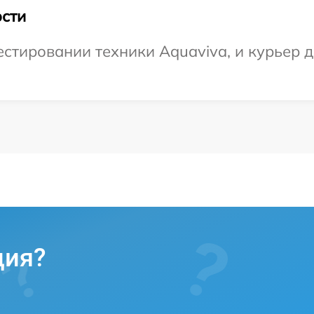
сти
тировании техники Aquaviva, и курьер до
ция?