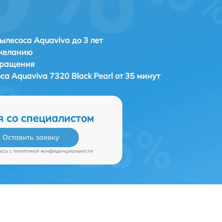
ылесоса Aquaviva до 3 лет
 желанию
бращения
оса
Aquaviva 7320 Black Pearl от 35 минут
я со специалистом
Оставить заявку
есь c
политикой конфиденциальности