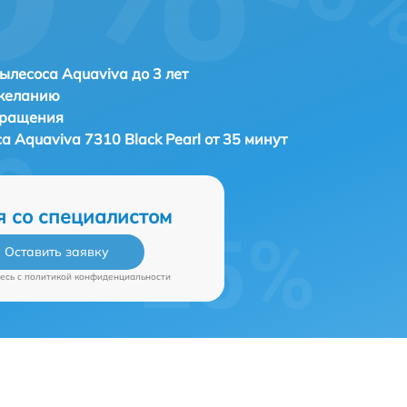
ылесоса Aquaviva до 3 лет
 желанию
бращения
са
Aquaviva 7310 Black Pearl от 35 минут
я со специалистом
Оставить заявку
есь c
политикой конфиденциальности