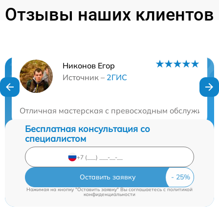
Отзывы наших клиентов
Никонов Егор
Нужна консультация?
Источник –
2ГИС
Закажите бесплатную консультацию
Отличная мастерская с превосходным обслуживанием
Бесплатная консультация со
специалистом
Оставить заявку
Нажимая на кнопку "Оставить заявку" Вы соглашаетесь c
политикой
конфиденциальности